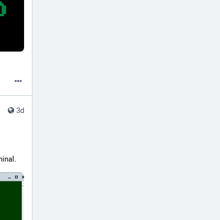
3d
inal.