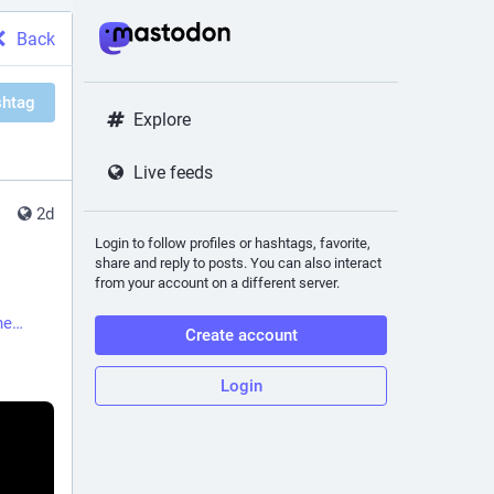
Back
shtag
Explore
Live feeds
2d
Login to follow profiles or hashtags, favorite,
share and reply to posts. You can also interact
from your account on a different server.
he
Create account
Login