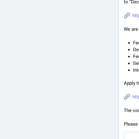
to “Dec
: 
htt
We are 
Fe
De
Fe
Se
Int
Apply h
: 
ht
The co
Please 