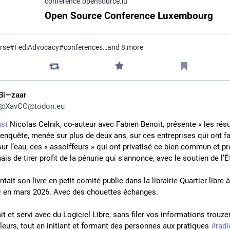
conference.opensource.lu
Open Source Conference Luxembourg
rse
#
FediAdvocacy
#
conferences
…and 8 more
Bi—zaar
@
XavCC@todon.eu
st
 Nicolas Celnik, co-auteur avec Fabien Benoit, présente « les résul
 enquête, menée sur plus de deux ans, sur ces entreprises qui ont fa
ur l’eau, ces « assoiffeurs » qui ont privatisé ce bien commun et pr
is de tirer profit de la pénurie qui s’annonce, avec le soutien de l’Ét
y
 en mars 2026. Avec des chouettes échanges.
ait et servi avec du Logiciel Libre, sans filer vos informations trouzem
leurs, tout en initiant et formant des personnes aux pratiques 
#
radi