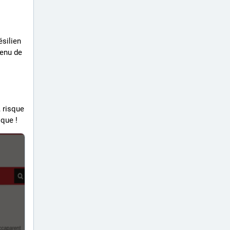
silien 
enu de 
 risque 
que ! 