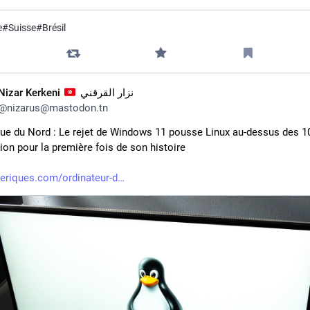
e
#
Suisse
#
Brésil
Nizar Kerkeni
نزار القرقني
@
nizarus@mastodon.tn
e du Nord : Le rejet de Windows 11 pousse Linux au-dessus des 10
ion pour la première fois de son histoire 
eriques.com/ordinateur-d