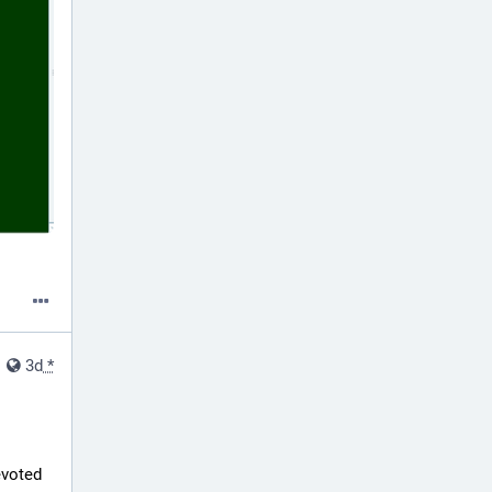
3d
*
voted 