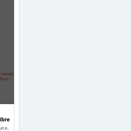
Libre
Nous démarrons notre marathon radio du vendredi 26 mars (10h − 22h) avec un enregistrement réalisé la veille dans la Librairie Quartier Libre à Nancy. Nicolas Celnik, co-auteur avec Fabien Benoit, présente « les résultats de leur enquête, menée sur plus de deux ans, sur ces entreprises qui ont fait main basse sur l’eau, ces « assoiffeurs » qui ont privatisé ce bien commun et prévoient désormais de tirer profit de la pénurie qui s’annonce, avec le soutien de l’État. »