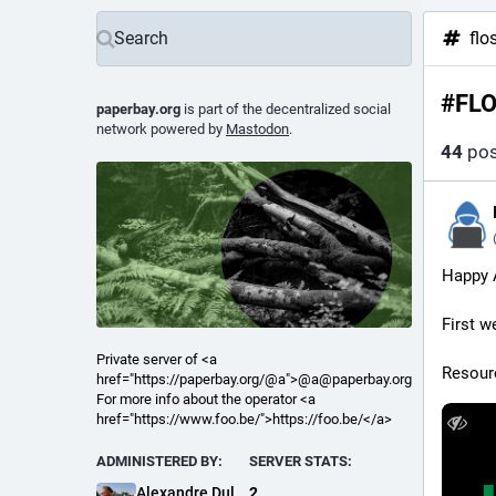
flo
#
FL
paperbay.org
is part of the decentralized social
network powered by
Mastodon
.
44
pos
Happy 
First w
Private server of <a
Resour
href="https://paperbay.org/@a">@a@paperbay.org</a>.
For more info about the operator <a
href="https://www.foo.be/">https://foo.be/</a>
ADMINISTERED BY:
SERVER STATS:
Alexandre Dulaunoy
2