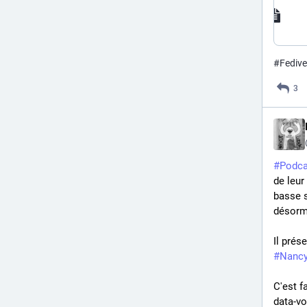
#
Fedive
3
#
Podca
de leur
basse s
désorma
#
Nanc
C'est f
data-vo