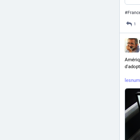
#
Franc
1
Amériqu
d'adopt
lesnum