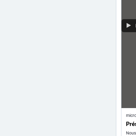
micro
Prés