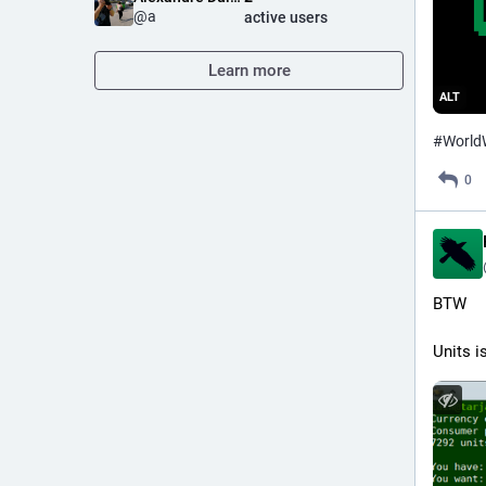
@
a
active users
Learn more
ALT
#
World
0
BTW
Units i