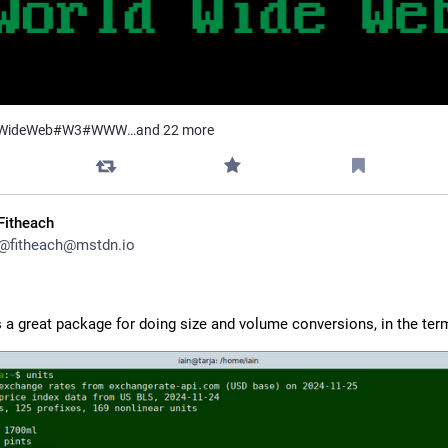
WideWeb
#
W3
#
WWW
…and 22 more
Fitheach
@
fitheach@mstdn.io
s a great package for doing size and volume conversions, in the term