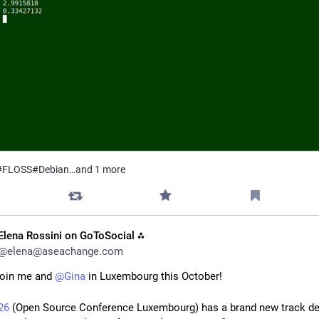
#
FLOSS
#
Debian
…and 1 more
Elena Rossini on GoToSocial ⁂
@
elena@aseachange.com
oin me and 
@
Gina
 in Luxembourg this October!
26
 (Open Source Conference Luxembourg) has a brand new track de