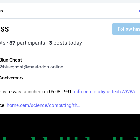
ss
OSS
Follow ha
ts
·
37
participants
·
3
posts today
Blue Ghost
@
blueghost@mastodon.online
Anniversary!
ebsite was launched on 06.08.1991: 
info.cern.ch/hypertext/WWW/T
ce: 
home.cern/science/computing/th