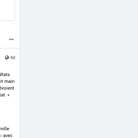
4d
tats 
it main 
évoient 
at. »
Il présentait son livre en petit comité public dans la librairie Quartier libre à 
ille 
o
 avec 