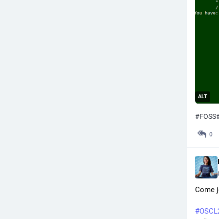
ALT
#
FOSS
0
Come j
#
OSCL