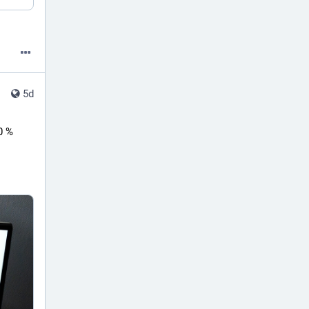
5d
 % 