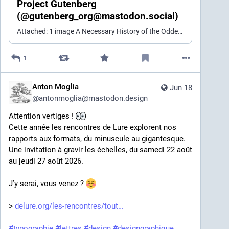
Project Gutenberg
(@gutenberg_org@mastodon.social)
Attached: 1 image A Necessary History of the Oddest Letter: W Danny Bate on the Linguistic History of Our Alphabet https://lithub.com/a-necessary-history-of-the-oddest-letter-w/?utm_source=Klaviyo&utm_medium=campaign&utm_id=01KVZ90JA55X1GY58PKNE4348H&_kx=3MZUehzXM-41qlWAMPUiuNZadX2p0SByuNf_t0eMLB0.U5D8ER Books about Linguistics at PG: https://www.gutenberg.org/ebooks/search/?query=linguistics+ #books #literature #linguistics
1
Anton Moglia
Jun 18
@
antonmoglia@mastodon.design
Attention vertiges ! 
Cette année les rencontres de Lure explorent nos 
rapports aux formats, du minuscule au gigantesque. 
Une invitation à gravir les échelles, du samedi 22 août 
au jeudi 27 août 2026. 
J’y serai, vous venez ? 
> 
delure.org/les-rencontres/tout
#
typographie
#
lettres
#
design
#
designgraphique