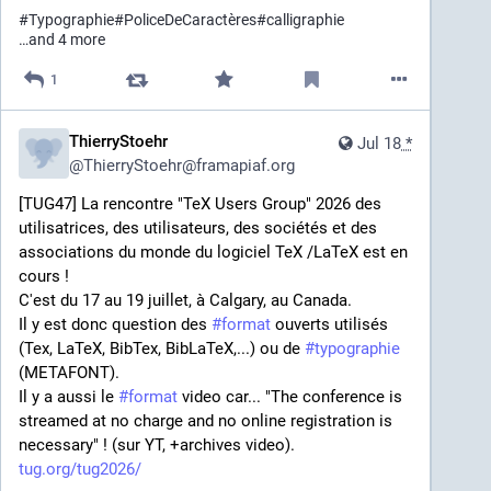
#
Typographie
#
PoliceDeCaractères
#
calligraphie
…and 4 more
1
ThierryStoehr
Jul 18
*
@
ThierryStoehr@framapiaf.org
[TUG47] La rencontre "TeX Users Group" 2026 des 
utilisatrices, des utilisateurs, des sociétés et des 
associations du monde du logiciel TeX /LaTeX est en 
cours !
C'est du 17 au 19 juillet, à Calgary, au Canada.
Il y est donc question des 
#
format
 ouverts utilisés 
(Tex, LaTeX, BibTex, BibLaTeX,...) ou de 
#
typographie
(METAFONT).
Il y a aussi le 
#
format
 video car... "The conference is 
streamed at no charge and no online registration is 
necessary" ! (sur YT, +archives video).
tug.org/tug2026/