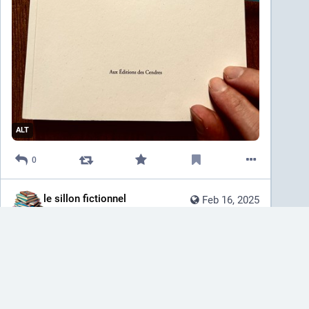
ALT
0
le sillon fictionnel
Feb 16, 2025
@
sillon_fictionnel
Publi Fluor - Affaires de Lettres à Bruxelles 
Le groupe de recherche Crickx a publié un travail 
remarquable et minutieusement documenté sur “Publi 
Fluor”, un magasin emblématique où Chrystel Crickx 