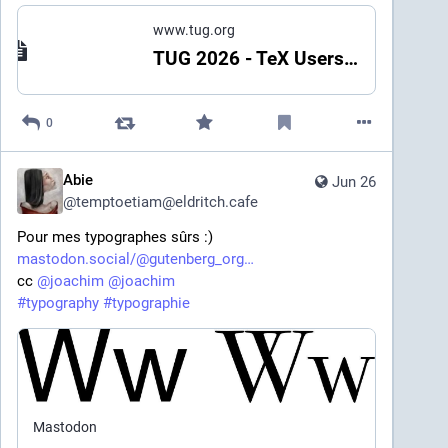
www.tug.org
TUG 2026 - TeX Users Group
0
Abie
Jun 26
@
temptoetiam@eldritch.cafe
Pour mes typographes sûrs :)
mastodon.social/@gutenberg_org
cc 
@
joachim
@
joachim
#
typography
#
typographie
Mastodon