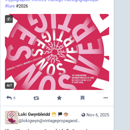
#
lure
 #2026
ALT
0
Loki Gwynbleidd
Nov 6, 2025
@
lokigwyn@vintagepropagand.art