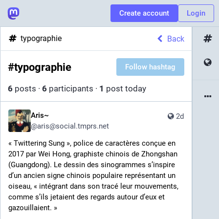
Create account
Login
typographie
Back
#
typographie
Follow hashtag
6
posts
·
6
participants
·
1
post today
Aris~
2d
@
aris@social.tmprs.net
« Twittering Sung », police de caractères conçue en 
2017 par Wei Hong, graphiste chinois de Zhongshan 
(Guangdong). Le dessin des sinogrammes s’inspire 
d’un ancien signe chinois populaire représentant un 
oiseau, « intégrant dans son tracé leur mouvements, 
comme s’ils jetaient des regards autour d’eux et 
gazouillaient. »